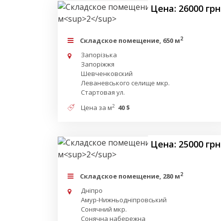
Цена: 26000 грн
2
Складское помещение, 650 м
Запорізька
Запоріжжя
Шевченковский
Леваневського селище мкр.
Стартовая ул.
2
Цена за м
40 $
Цена: 25000 грн
2
Складское помещение, 280 м
Дніпро
Амур-Нижньодніпровський
Сонячний мкр.
Сонячна набережна