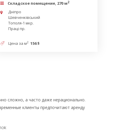
2
Складское помещение, 270 м
Дніпро
Шевченківський
Тополя-1 мкр.
Праці пр.
2
Цена за м
156 $
но сложно, а часто даже нерационально.
временные клиенты предпочитают аренду
ся: