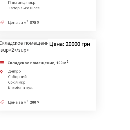
Підстанція мкр.
Запорізьке шосе
2
Цена за м
375 $
Цена: 20000 грн
2
Складское помещение, 100 м
Дніпро
Соборний
Сокіл мкр.
Космічна вул.
2
Цена за м
200 $