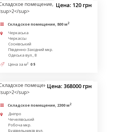
Цена: 120 грн
2
Складское помещение, 800 м
Черкаська
Черкассы
Соснівський
Південно-Західний мкр.
Одеська вул., 8
2
Цена за м
0 $
Цена: 368000 грн
2
Складское помещение, 2300 м
Дніпро
Чечелівський
Робоча мкр.
Будівельників вул.