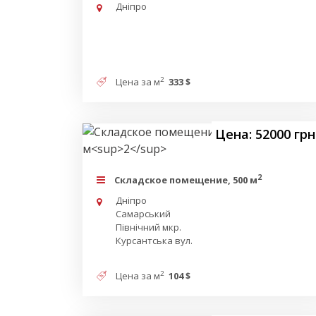
Дніпро
2
Цена за м
333 $
Цена: 52000 грн
2
Складское помещение, 500 м
Дніпро
Самарський
Північний мкр.
Курсантська вул.
2
Цена за м
104 $