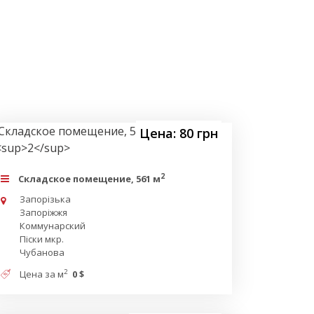
Цена: 80 грн
2
Складское помещение, 561 м
Запорізька
Запоріжжя
Коммунарский
Піски мкр.
Чубанова
2
Цена за м
0 $