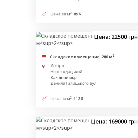
2
Цена за м
89 $
Цена: 22500 грн
2
Складское помещение, 200 м
Дніпро
Новокодацький
Західний мкр.
Данила Галицького вул.
2
Цена за м
112 $
Цена: 169000 грн