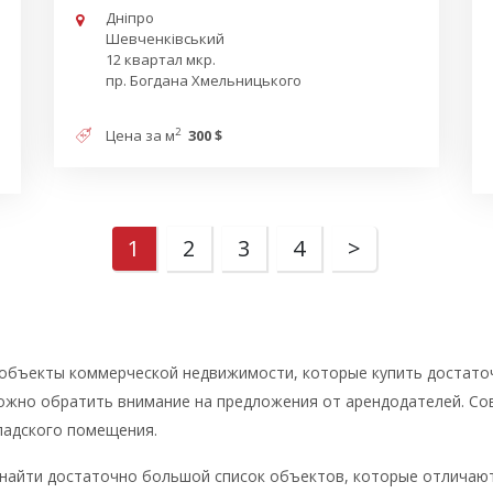
Дніпро
Шевченківський
12 квартал мкр.
пр. Богдана Хмельницького
2
Цена за м
300 $
1
2
3
4
>
объекты коммерческой недвижимости, которые купить достаточ
ожно обратить внимание на предложения от арендодателей. Со
кладского помещения.
 найти достаточно большой список объектов, которые отличают