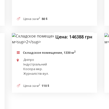
2
Цена за м
80 $
Цена: 146388 грн
2
Складское помещение, 1330 м
Дніпро
Індустріальний
Косіора мкр.
Журналістів вул.
2
Цена за м
110 $