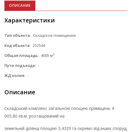
ОПИСАНИЕ
Характеристики
Тип объекта:
Складское помещение
Код объекта:
252544
2
Общая площадь:
4005 м
Пути подъезда:
-
ЖД колия:
-
Описание
Складський комплекс загальною площею приміщень 4
005,80 кв.м. розтащований на
земельній ділянці площею 3,4329 га окремо від інших споруд,