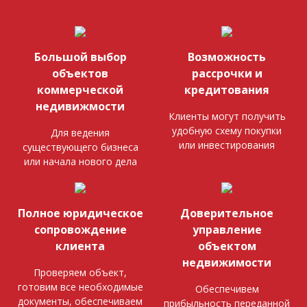
Большой выбор
Возможность
объектов
рассрочки и
коммерческой
кредитования
недивижмости
Клиенты могут получить
удобную схему покупки
Для ведения
или инвестирования
существующего бизнеса
или начала нового дела
Полное юридическое
Доверительное
сопровождение
управление
клиента
объектом
недвижимости
Проверяем объект,
готовим все необходимые
Обеспечивем
документы, обеспечиваем
прибыльность переданной