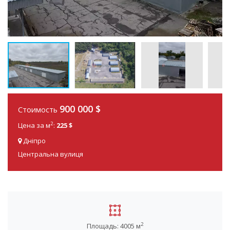
900 000 $
Стоимость
2
Цена за м
:
225 $
Дніпро
Центральна вулиця
2
Площадь: 4005 м