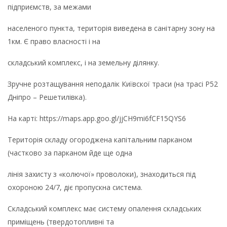
підприємств, за межами
населеного пункта, територія виведена в санітарну зону на
1км. Є право власності і на
складський комплекс, і на земельну ділянку.
Зручне розтащування неподалік Київскої траси (на трасі Р52
Дніпро – Решетилівка).
На карті: https://maps.app.goo.gl/jjCH9mi6fCF15QYS6
Територія складу огороджена капітальним парканом
(частково за парканом йде ще одна
лінія захисту з «колючої» проволоки), знаходиться під
охороною 24/7, діє пропускна система.
Складський комплекс має систему опалення складських
приміщень (твердотопливні та