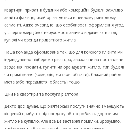
квартири, приватні будинки або комерційні будівлі: важливо
знайти фахівця, який орієнтується в певному ринковому
сегменті. Адже очевидно, що особливості оформлення угод
у сфері комерційної нерухомості значно відрізняються від
купівлі чи оренди приватного житла.
Наша команда сформована так, що для кожного клієнта ми
індивідуально підберемо рієлтора, зважаючи на поставлене
завдання: продати, купити чи орендувати житло, тип будівлі
чи приміщення (комерція, житлові об'єкти), бажаний район
міста (або передмістя, область) тощо.
Ціни на квартири та послуги рієлтора
Дехто досі думає, що рієлтерські послуги значно зменшують
кінцевий прибуток від продажу або ж роблять дорожчим
житло на купівлю. Але все це застарілі помилки. Зрозуміло,
такі послуг не безкоштовні, але значно зменшують