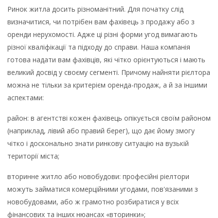
Ринок житла досить різноманітний. Для початку слід
визначитися, чи потрібен вам фахівець з продажу або з
оренди нерухомості. Адже ці різні форми угод вимагають
різної кваліфікації та підходу до справи. Наша компанія
готова надати вам фахівців, які чітко орієнтуються і мають
великий досвід у своєму сегменті. Причому найняти рієлтора
можна не тільки за критерієм оренда-продаж, а й за іншими
аспектами:
район: в агентстві кожен фахівець опікується своїм районом
(наприклад, лівий або правий берег), що дає йому змогу
чітко і досконально знати ринкову ситуацію на вузькій
території міста;
вторинне житло або новобудови: професійні ріелтори
можуть займатися комерційними угодами, пов'язаними з
новобудовами, або ж грамотно розбиратися у всіх
фінансових та інших нюансах «вторинки»;