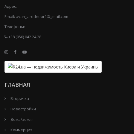
Адрес:
Email:
avangarddnepr1@gmail.com
Телефоны:
+38 (050) 042 24 28
ГЛАВНАЯ
Вторичка
Новостройки
Дома/земля
Коммерция