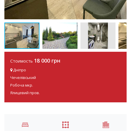
18 000 грн
Стоимость
Дніпро
Чечелівський
Робоча мкр.
Ялицевий пров.