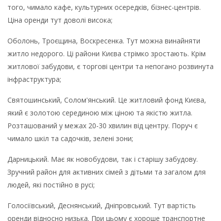
того, чимало кафе, культурних осередків, бізнес-центрів.
Ціна оренди тут доволі висока;
Оболонь, Троєщина, Воскресенка. Тут можна винайняти
житло недорого. Ці райони Києва стрімко зростають. Крім
житлової забудови, є торгові центри та непогано розвинута
інфраструктура;
Святошинський, Солом'янський. Це житловий фонд Києва,
який є золотою серединою між ціною та якістю житла.
Розташований у межах 20-30 хвилин від центру. Поруч є
чимало шкіл та садочків, зелені зони;
Дарницький. Має як новобудови, так і старішу забудову.
Зручний район для активних сімей з дітьми та загалом для
людей, які постійно в русі;
Голосіївський, Деснянський, Дніпровський. Тут вартість
оренди відносно низька. При цьому є хороше транспортне