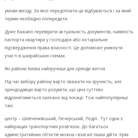
умови виїзду. За якої передоплати це відбувається і за який
термін необхідно попередити.
Дуже бажано перевірити актуальність документів, наявність
паспорта квартири у господаря або нотаріальне
підтвердження права власності. Це допоможе уникнути
участі в шахрайських схемах.
Які райони Києва найзручніші для оренди житла
Під час вибору району варто зважати на зручність, але
орендодавцю варто розуміти, що ціна суттєво
відрізнятиметься залежно від локації. Тож найпопулярніші
такі:
центр – Шевченківський, Печерський, Поділ. Тут одна з
найкращих транспортних розв'язок. До багатьох
адміністративних об'єктів можна і взагалі пішки дійти. Крім