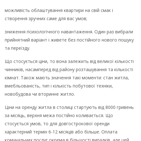
можливість облаштування квартири на свій смак і
створення зручних саме для вас умов;
зниження психологічного навантаження. Один раз вибрали
прийнятний варіант і живете без постійного нового пошуку
та переїзду.
Що стосується ціни, то вона залежить від великої кількості
чинників, насамперед від району розташування та кількості
кімнат. Також мають значення такі моменти: стан житла,
вмебльованість, тип і кількість побутової техніки,
новобудова чи вторинне житло.
Ціни на оренду житла в столиці стартують від 8000 гривень
за місяць, верхня межа постійно коливається. Що
стосується умов, то для довгострокової оренди
характерний термін 6-12 місяців або більше. Оплата
комунальних послуг окрема в більшості випадків, але цей