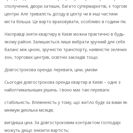
сполучення, двори затишні, багато супермаркетів, є торгові
центри. Але тривалість доїзду в центр чи в інші частини
міста більша. Це варто враховувати, особливо в години пік.
Насправді зняти квартиру в Києві можна практично в будь-
якому районі. Залишається лише вибрати зручний для себе
баланс між ціною, зручністю транспорту, наявністю зелених
зон, торгових центрів, освітніх закладів тощо.
Довгострокова оренда: переваги, ціни, умови
Сьогодні довгострокова оренда квартир в Києві – одне з
найоптимальніших рішень. І воно має такі переваги:
стабільність. Впевненість у тому, що житло буде за вами як
мінімум декілька місяців;
вигідніша ціна. За довгостроковим контрактом господарі
можуть дещо знизити вартість;