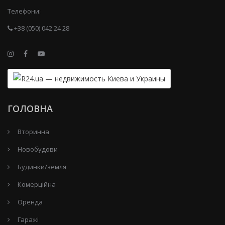
Телефони:
+38 (050) 042 24 28
ГОЛОВНА
Вторинна
Новобудови
Будинки/земля
Комерційна
Оренда
Гаражі