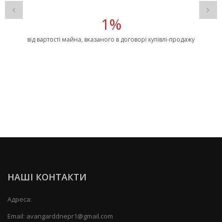
1%
від вартості майна, вказаного в договорі купівлі-продажу
НАШІ КОНТАКТИ
Адреса:
Email:
avangarddnepr1@gmail.com