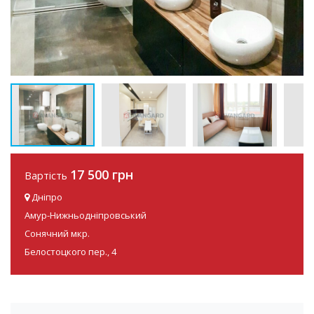
17 500 грн
Вартість
Дніпро
Амур-Нижньодніпровський
Сонячний мкр.
Белостоцкого пер., 4