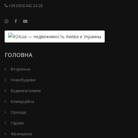
+38 (050) 042 24 28
ГОЛОВНА
Вторинна
Новобудови
Будинки/земля
Комерційна
Оренда
Гаражі
Франшиза