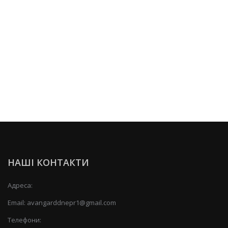
НАШІ КОНТАКТИ
Адреса:
Email:
avangarddnepr1@gmail.com
Телефони: