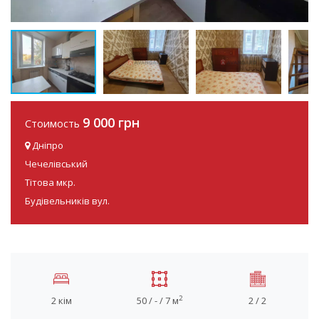
9 000 грн
Стоимость
Дніпро
Чечелівський
Тітова мкр.
Будівельників вул.
2
2 кім
50 / - / 7 м
2 / 2