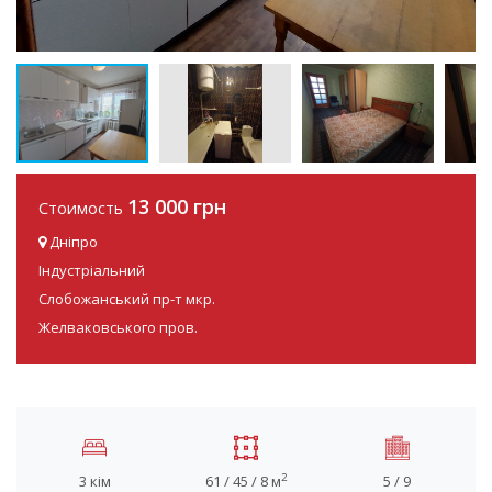
13 000 грн
Стоимость
Дніпро
Індустріальний
Слобожанський пр-т мкр.
Желваковського пров.
2
3 кім
61 / 45 / 8 м
5 / 9