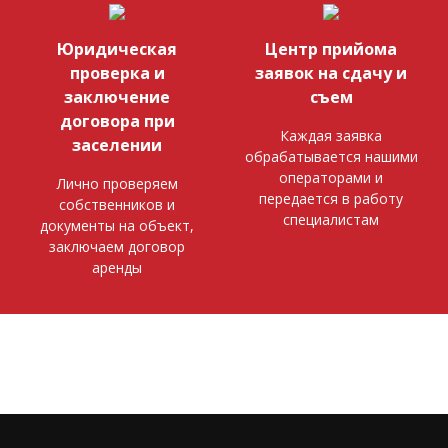
Юридическая
Центр прийома
проверка и
заявок на сдачу и
заключение
съем
договора при
Каждая заявка
заселении
обрабатывается нашими
операторами и
Лично проверяем
передается в работу
собственников и
специалистам
документы на объект,
заключаем договор
аренды