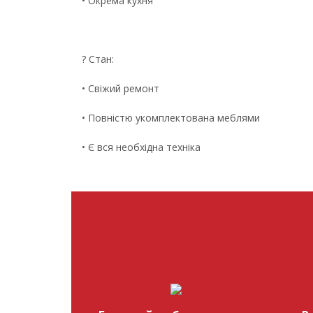
• Окрема кухня
? Стан:
• Свіжий ремонт
• Повністю укомплектована меблями
• Є вся необхідна техніка