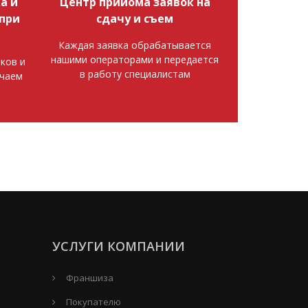
а и
Центр прийома заявок на
при
сдачу и съем
Каждая заявка обрабатывается
нашими операторами и передается
ков и
в работу специалистам
ючаем
УСЛУГИ КОМПАНИИ
Франшиза
Покупателю