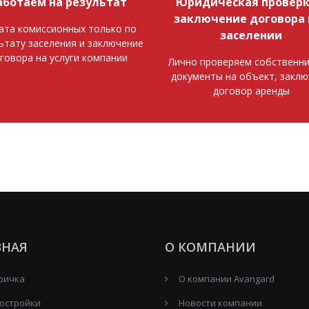
аботаем на результат
Юридическая проверк
заключение договора 
ата комиссионных только по
заселении
ьтату заселения и заключение
говора на услуги компании
Лично проверяем собственни
документы на объект, закл
договор аренды
ВНАЯ
О КОМПАНИИ
ричка
О компании Avangard
остройки
Новости компании