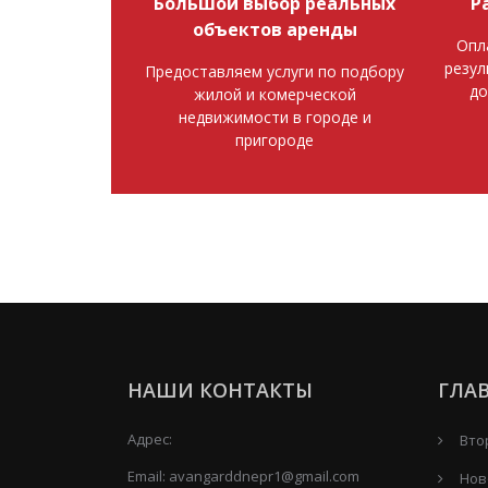
Большой выбор реальных
Р
объектов аренды
Опл
резул
Предоставляем услуги по подбору
до
жилой и комерческой
недвижимости в городе и
пригороде
НАШИ КОНТАКТЫ
ГЛА
Адрес:
Вто
Email:
avangarddnepr1@gmail.com
Нов