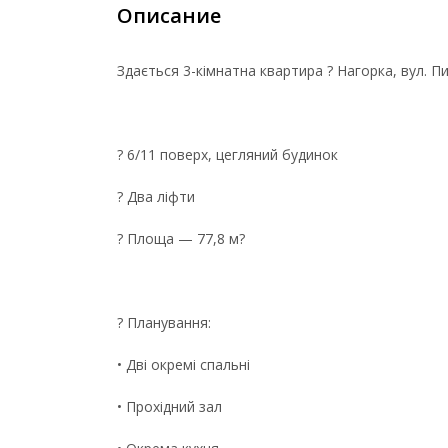
Описание
Здається 3-кімнатна квартира ? Нагорка, вул. П
? 6/11 поверх, цегляний будинок
? Два ліфти
? Площа — 77,8 м?
? Планування:
• Дві окремі спальні
• Прохідний зал