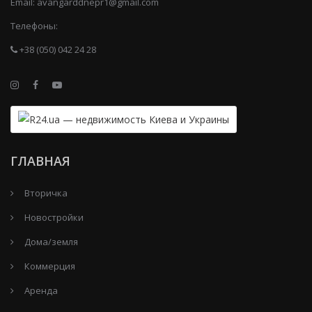
Email:
avangarddnepr1@gmail.com
Телефоны:
+38 (050) 042 24 28
ГЛАВНАЯ
Вторичка
Новостройки
Дома/земля
Коммерция
Аренда