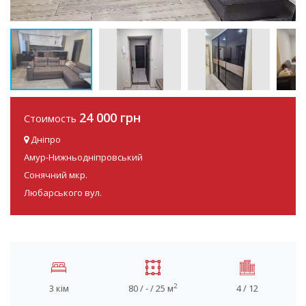
24 000 грн
Стоимость
Дніпро
Амур-Нижньодніпровський
Сонячний мкр.
Любарського вул.
2
3 кім
80 / - / 25 м
4 / 12