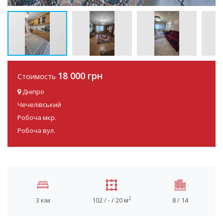
18 000 грн
Стоимость
Дніпро
Чечелівський
Робоча мкр.
Робоча вул.
2
3 кім
102 / - / 20 м
8 / 14