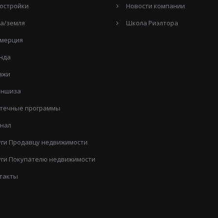
остройки
Новости компании
а/земля
Школа Риэлтора
мерция
нда
ажи
ншиза
течные программы
нал
уги Продавцу недвижимости
уги Покупателю недвижимости
такты