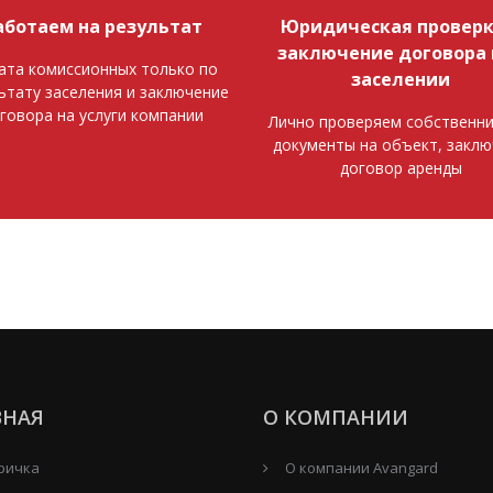
аботаем на результат
Юридическая проверк
заключение договора 
ата комиссионных только по
заселении
ьтату заселения и заключение
говора на услуги компании
Лично проверяем собственни
документы на объект, закл
договор аренды
ВНАЯ
О КОМПАНИИ
ричка
О компании Avangard