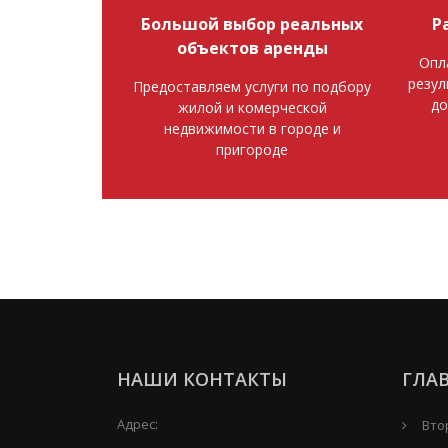
Большой выбор реальных
Р
объектов аренды
Опл
резул
Предоставляем услуги по подбору
до
жилой и комерческой
недвижимости в городе и
пригороде
НАШИ КОНТАКТЫ
ГЛА
Адрес:
Вто