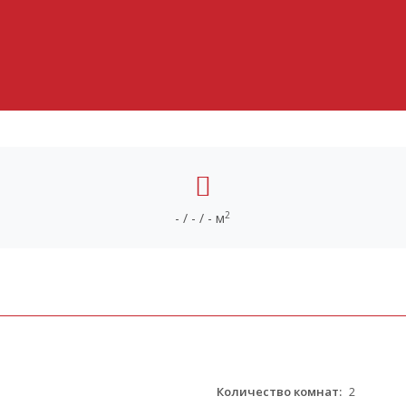
2
- / - / - м
Количество комнат:
2