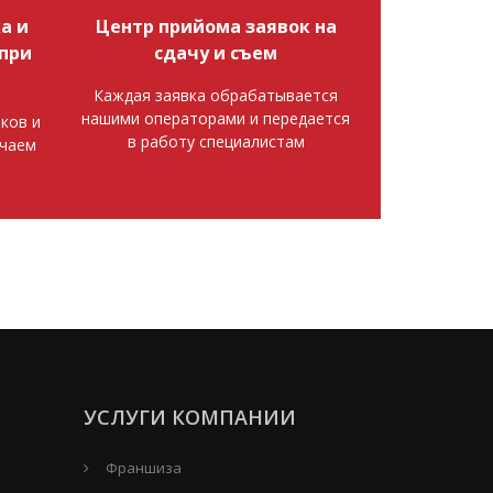
а и
Центр прийома заявок на
при
сдачу и съем
Каждая заявка обрабатывается
нашими операторами и передается
ков и
в работу специалистам
ючаем
УСЛУГИ КОМПАНИИ
Франшиза