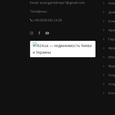
Email:
avangarddnepr1@gmail.com
Нов
Телефоны:
Дом
+38 (050) 042 24 28
Ком
Аре
Гар
Фра
Ипо
Жур
Усл
Усл
Кон