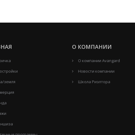
ВНАЯ
О КОМПАНИИ
ричка
О компании Avangard
остройки
Новости компании
а/земля
Школа Риэлтора
мерция
нда
ажи
ншиза
течные программы