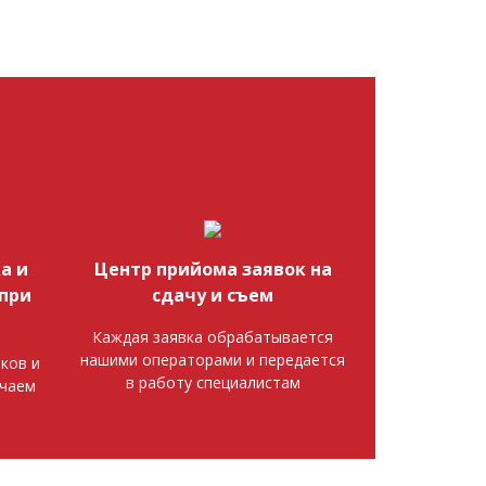
а и
Центр прийома заявок на
при
сдачу и съем
Каждая заявка обрабатывается
нашими операторами и передается
ков и
в работу специалистам
ючаем