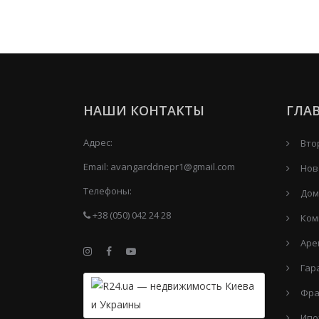
НАШИ КОНТАКТЫ
ГЛА
Адрес:
Вто
Email:
avangarddnepr1@gmail.com
Нов
Телефоны:
Дом
+38 (050) 042 24 28
Ком
Аре
Гар
Фра
Ипо