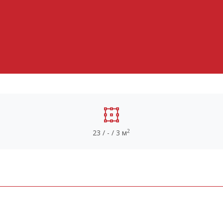
2
23 / - / 3 м