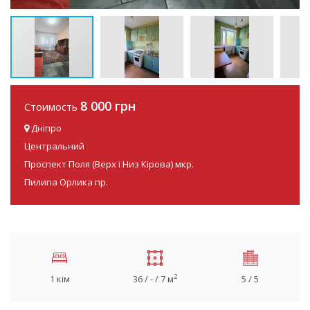
8 000 грн
Стоимость
Дніпро
Центральний
Проспект Поля (Верх і Низ Кірова) мкр.
Пилипа Орлика пр.
2
1 кім
36 / - / 7 м
5 / 5