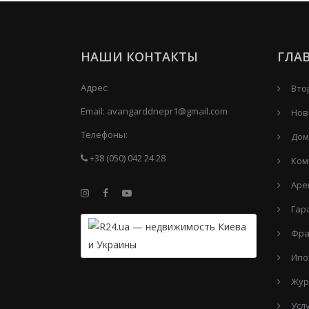
НАШИ КОНТАКТЫ
ГЛА
Адрес:
Вто
Email:
avangarddnepr1@gmail.com
Нов
Телефоны:
Дом
+38 (050) 042 24 28
Ком
Аре
Гар
Фра
Ипо
Жур
Усл