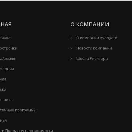
ВНАЯ
О КОМПАНИИ
ричка
О компании Avangard
остройки
Новости компании
а/земля
Школа Риэлтора
мерция
нда
ажи
ншиза
течные программы
нал
уги Продавцу недвижимости