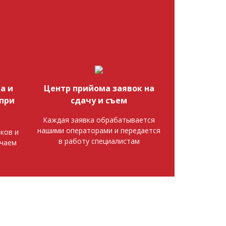
а и
Центр прийома заявок на
при
сдачу и съем
Каждая заявка обрабатывается
нашими операторами и передается
ков и
в работу специалистам
ючаем