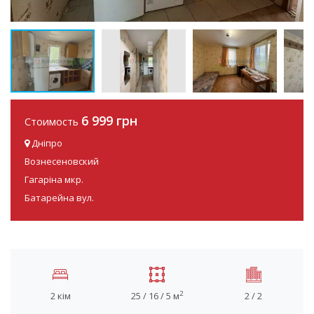
6 999 грн
Стоимость
Дніпро
Вознесеновский
Гагаріна мкр.
Батарейна вул.
2
2 кім
25 / 16 / 5 м
2 / 2