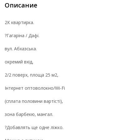
Описание
2К квартирка.
?Гагаріна / Дафі.
вул. Абхазська.
окремий вхід,
2/2 поверх, площа 25 м2,
Інтернет оптоволокно/Wi-Fi
(сплата половини вартісті),
зона барбекю, мангал.
?Добавлять ще одне ліжко.