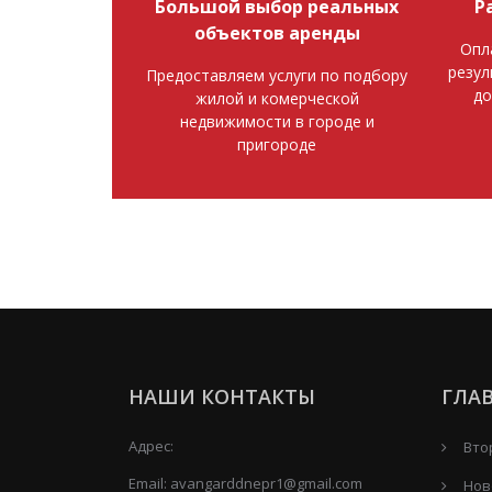
Большой выбор реальных
Р
объектов аренды
Опл
резул
Предоставляем услуги по подбору
до
жилой и комерческой
недвижимости в городе и
пригороде
НАШИ КОНТАКТЫ
ГЛА
Адрес:
Вто
Email:
avangarddnepr1@gmail.com
Нов