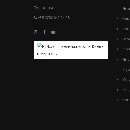
Телефоны:
Дом
+38 (050) 042 24 28
Ком
Аре
Гар
Фра
Ипо
Жур
Усл
Усл
Кон