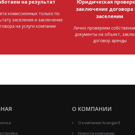
аботаем на результат
Юридическая проверк
заключение договора 
ата комиссионных только по
заселении
ьтату заселения и заключение
говора на услуги компании
Лично проверяем собственни
документы на объект, закл
договор аренды
ВНАЯ
О КОМПАНИИ
ричка
О компании Avangard
остройки
Новости компании