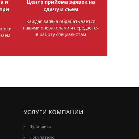
а и
Центр прийома заявок на
при
сдачу и съем
Каждая заявка обрабатывается
нашими операторами и передается
ков и
в работу специалистам
ючаем
УСЛУГИ КОМПАНИИ
Франшиза
Покупателю