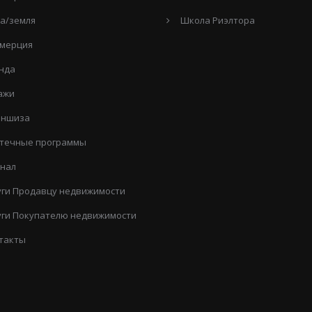
а/земля
Школа Риэлтора
мерция
нда
ажи
ншиза
течные программы
нал
уги Продавцу недвижимости
уги Покупателю недвижимости
такты