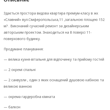
Здається простора видова квартира преміум-класу в жк
«Славний» вул.Сімферопольська,11 ,загальною площею 152
м? . Виконаний сучасний ремонт за дизайнерським
авторським проектом. Знаходиться на 8 поверсі 11-
поверхового будинку.
Продумане планування:
— велика кухня-вітальня для відпочинку та прийому гостей
— 2 окремі спальні
— 2 санвузли , один з яких оснащений душовою кабіною та
великою ванною
— окрема гардеробна кімната
— балкон