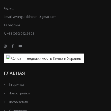
Адрес:
Email:
avangarddnepr1@gmail.com
Телефоны:
+38 (050) 042 24 28
ГЛАВНАЯ
Вторичка
Новостройки
Дома/земля
Коммерция