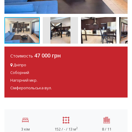
47 000 грн
Стоимость
Дніпро
Соборний
Нагорний мкр.
Сімферопольська вул.
2
3 кім
152 / - / 13 м
8 / 11