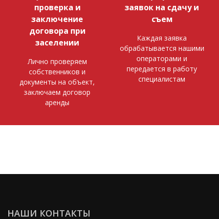
проверка и
заявок на сдачу и
заключение
съем
договора при
Каждая заявка
заселении
обрабатывается нашими
операторами и
Лично проверяем
передается в работу
собственников и
специалистам
документы на объект,
заключаем договор
аренды
НАШИ КОНТАКТЫ