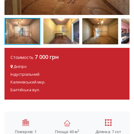
7 000 грн
Стоимость
Дніпро
Індустріальний
Калинівський мкр.
Балтійська вул.
2
Поверхів: 1
Площа: 60 м
Ділянка: 7 сот