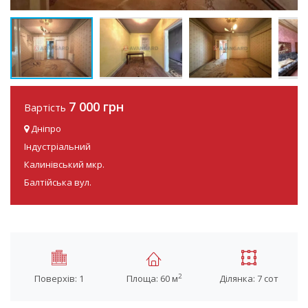
7 000 грн
Вартість
Дніпро
Індустріальний
Калинівський мкр.
Балтійська вул.
2
Поверхів: 1
Площа: 60 м
Ділянка: 7 сот