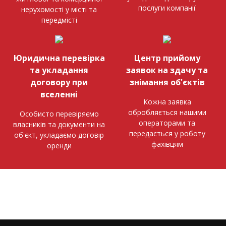
послуги компанії
нерухомості у місті та
передмісті
Юридична перевірка
Центр прийому
та укладання
заявок на здачу та
договору при
знімання об'єктів
вселенні
Кожна заявка
обробляється нашими
Особисто перевіряємо
операторами та
власників та документи на
передається у роботу
об'єкт, укладаємо договір
фахівцям
оренди