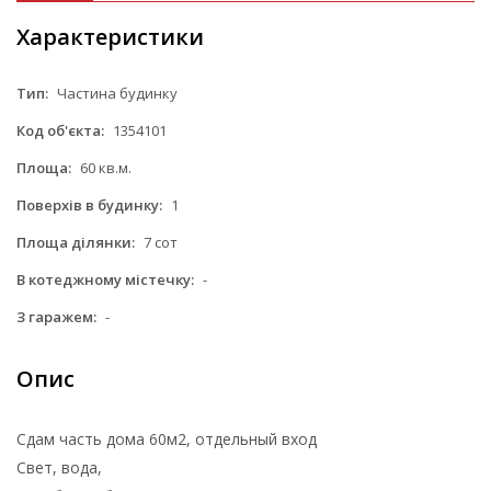
Характеристики
Тип:
Частина будинку
Код об'єкта:
1354101
Площа:
60 кв.м.
Поверхів в будинку:
1
Площа ділянки:
7 сот
В котеджному містечку:
-
З гаражем:
-
Опис
Сдам часть дома 60м2, отдельный вход
Свет, вода,