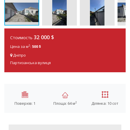
32 000 $
Стоимость
2
Цена за м
:
500 $
Дніпро
Партизанська вулиця
2
Поверхів: 1
Площа: 64 м
Ділянка: 10 сот