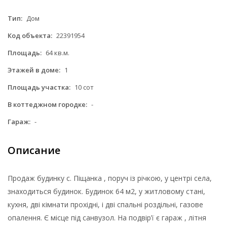
Тип:
Дом
Код объекта:
22391954
Площадь:
64 кв.м.
Этажей в доме:
1
Площадь участка:
10 сот
В коттеджном городке:
-
Гараж:
-
Описание
Продаж будинку с. Піщанка , поруч із річкою, у центрі села,
знаходиться будинок. Будинок 64 м2, у житловому стані,
кухня, дві кімнати прохідні, і дві спальні роздільні, газове
опалення. Є місце під санвузол. На подвір’ї є гараж , літня