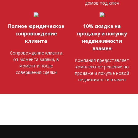
домов под ключ
Полное юридическое
10% скидка на
сопровождение
продажу и покупку
клиента
недвижимости
взамен
Сопровождение клиента
от момента заявки, в
Компания предоставляет
момент и после
комплексное решение по
совершения сделки
продаже и покупке новой
недвижимости взамен