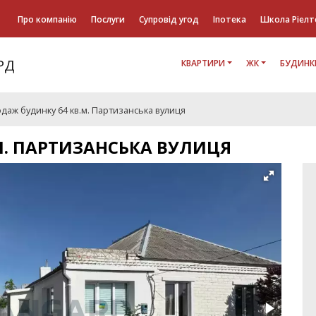
Про компанію
Послуги
Супровід угод
Іпотека
Школа Ріелт
КВАРТИРИ
ЖК
БУДИНК
даж будинку 64 кв.м. Партизанська вулиця
М. ПАРТИЗАНСЬКА ВУЛИЦЯ