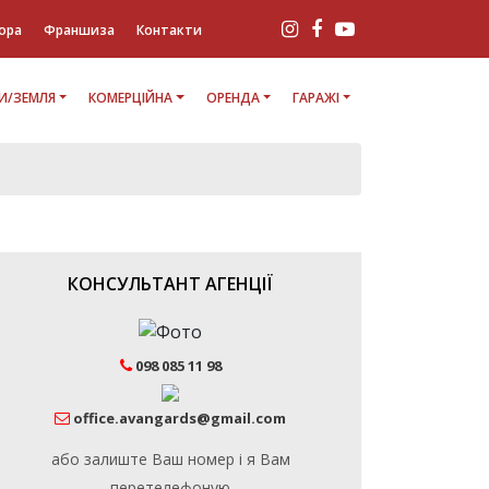
ора
Франшиза
Контакти
И/ЗЕМЛЯ
КОМЕРЦІЙНА
ОРЕНДА
ГАРАЖІ
КОНСУЛЬТАНТ АГЕНЦІЇ
098 085 11 98
office.avangards@gmail.com
або залиште Ваш номер і я Вам
перетелефоную