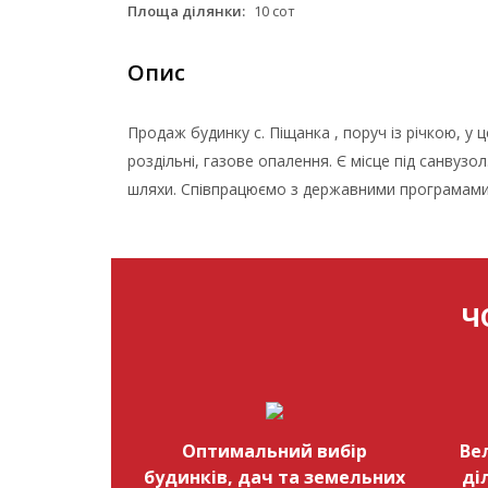
Площа ділянки:
10 сот
Опис
Продаж будинку с. Піщанка , поруч із річкою, у ц
роздільні, газове опалення. Є місце під санвузол.
шляхи. Співпрацюємо з державними програмами
Ч
Оптимальний вибір
Ве
будинків, дач та земельних
ді