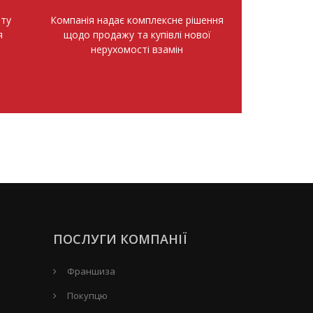
нту
Компанія надає комплексне рішення
я
щодо продажу та купівлі нової
нерухомості взамін
ПОСЛУГИ КОМПАНІЇ
Франшиза
Покупцю