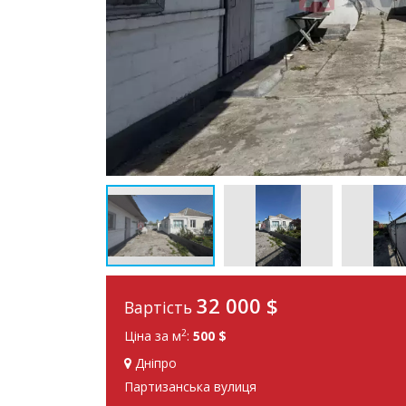
32 000 $
Вартість
2
Ціна за м
:
500 $
Дніпро
Партизанська вулиця