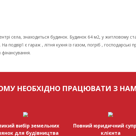
ентрі села, знаходиться будинок. Будинок 64 м2, у житловому стані,
 На подвір’ї є гараж , літня кухня із газом, погріб , господарські п
 фінансування.
ОМУ НЕОБХІДНО ПРАЦЮВАТИ З НА
ликий вибір земельних
Повний юридичний супр
лянок для будівництва
клієнта