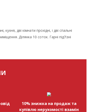
 кухня, дві кімнати прохідні, і дві спальні
риміщення. Ділянка 10 соток. Гарні під?їзні
МИ
овід
10% знижка на продаж та
купівлю нерухомості взамін