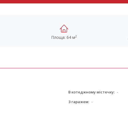
2
Площа: 64 м
В котеджному містечку:
-
З гаражем:
-