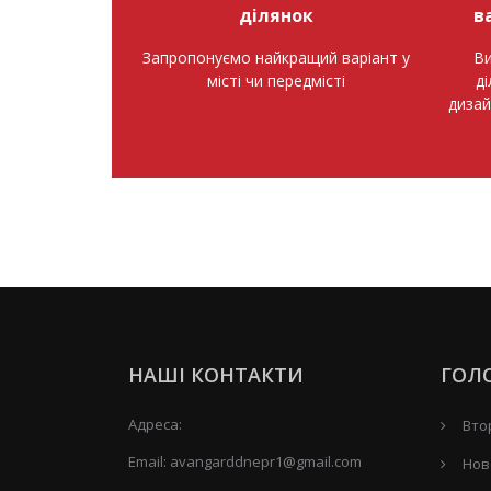
ділянок
в
Запропонуємо найкращий варіант у
Ви
місті чи передмісті
д
дизай
НАШІ КОНТАКТИ
ГОЛ
Адреса:
Вто
Email:
avangarddnepr1@gmail.com
Нов