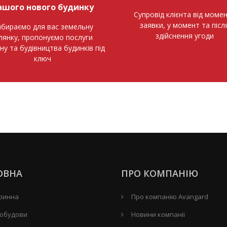
ашого нового будинку
Супровід клієнта від моме
заявки, у момент та післ
бираємо для вас земельну
здійснення угоди
ілянку, пропонуємо послуги
ну та будівництва будинків під
ключ
ОВНА
ПРО КОМПАНІЮ
ринна
Про компанію Avangard
обудови
Новини компанії