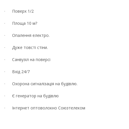
· Поверх 1/2
· Площа 10 м?
· Опалення електро.
· Дуже товсті стіни.
· Санвузіл на поверсі
· Вхід 24/7
· Охорона сигналізація на будівлю.
· Є генератор на будівлю
· Інтернет оптоволокно Союзтелеком