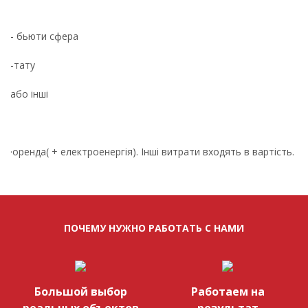
- бьюти сфера
-тату
або інші
·оренда( + електроенергія). Інші витрати входять в вартість.
ПОЧЕМУ НУЖНО РАБОТАТЬ С НАМИ
Большой выбор
Работаем на
реальных объектов
результат