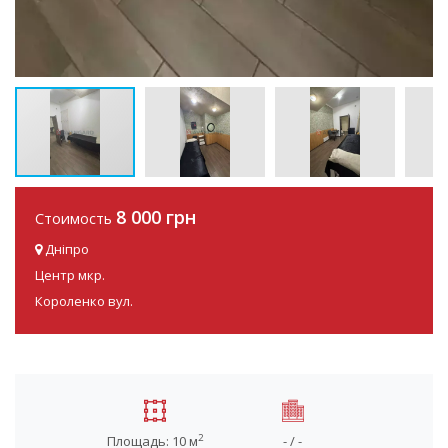
8 000 грн
Стоимость
Дніпро
Центр мкр.
Короленко вул.
2
Площадь: 10 м
- / -