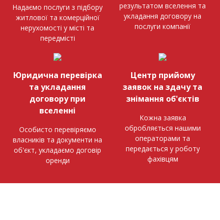
результатом вселення та
Надаємо послуги з підбору
укладання договору на
житлової та комерційної
послуги компанії
нерухомості у місті та
передмісті
Юридична перевірка
Центр прийому
та укладання
заявок на здачу та
договору при
знімання об'єктів
вселенні
Кожна заявка
обробляється нашими
Особисто перевіряємо
операторами та
власників та документи на
передається у роботу
об'єкт, укладаємо договір
фахівцям
оренди