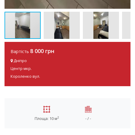
8 000 грн
Вартість
Дніпро
Центр мкр.
Короленко вул.
2
Площа: 10 м
- / -