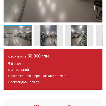
60 000 грн
Стоимость
Дніпро
Центральний
Проспект Поля (Верх і Низ Кірова) мкр.
Олександра Поля пр.