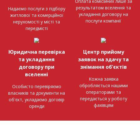
Оплата комісійних лише за
результатом вселення та
Надаємо послуги з підбору
укладання договору на
житлової та комерційної
послуги компанії
нерухомості у місті та
передмісті
Юридична перевірка
Центр прийому
та укладання
заявок на здачу та
договору при
знімання об'єктів
вселенні
Кожна заявка
обробляється нашими
Особисто перевіряємо
операторами та
власників та документи на
передається у роботу
об'єкт, укладаємо договір
фахівцям
оренди