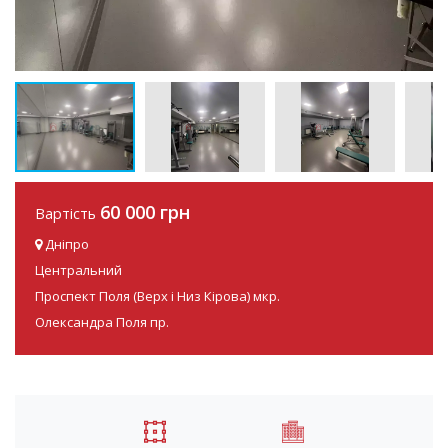
60 000 грн
Вартість
Дніпро
Центральний
Проспект Поля (Верх і Низ Кірова) мкр.
Олександра Поля пр.