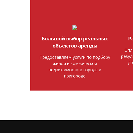
Большой выбор реальных
Р
объектов аренды
Опл
резул
Предоставляем услуги по подбору
до
жилой и комерческой
недвижимости в городе и
пригороде