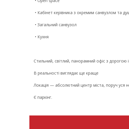
• Open space
• Кабінет керівника з окремим санвузлом та д
• Загальний санвузол
• Кухня
Стильний, світлий, панорамний офіс з дорогою
В реальності виглядає ще краще
Локація — абсолютний центр міста, поруч уся н
Є паркінг.