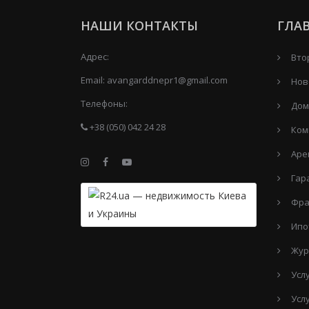
НАШИ КОНТАКТЫ
ГЛА
Адрес:
Вто
Email:
avangarddnepr1@gmail.com
Нов
Телефоны:
Дом
+38 (050) 042 24 28
Ком
Аре
Гар
Фра
Ипо
Жур
Усл
Усл