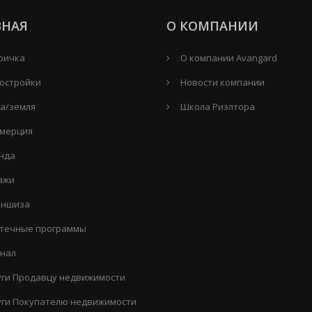
ВНАЯ
О КОМПАНИИ
ричка
О компании Avangard
остройки
Новости компании
а/земля
Школа Риэлтора
мерция
нда
ажи
ншиза
течные программы
нал
уги Продавцу недвижимости
уги Покупателю недвижимости