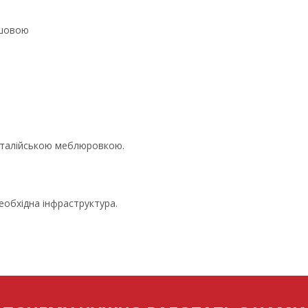
ушовою
 італійською меблюровкою.
еобхідна інфраструктура.