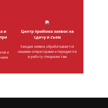
а и
Центр прийома заявок на
при
сдачу и съем
Каждая заявка обрабатывается
нашими операторами и передается
ков и
в работу специалистам
ючаем