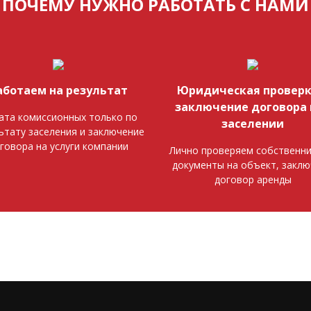
ПОЧЕМУ НУЖНО РАБОТАТЬ С НАМИ
аботаем на результат
Юридическая проверк
заключение договора 
ата комиссионных только по
заселении
ьтату заселения и заключение
говора на услуги компании
Лично проверяем собственни
документы на объект, закл
договор аренды