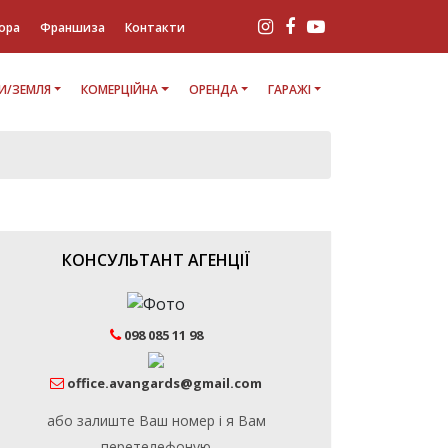
ора
Франшиза
Контакти
И/ЗЕМЛЯ
КОМЕРЦІЙНА
ОРЕНДА
ГАРАЖІ
КОНСУЛЬТАНТ АГЕНЦІЇ
098 085 11 98
office.avangards@gmail.com
або залиште Ваш номер і я Вам
перетелефоную