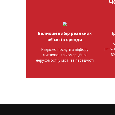
Ч
Великий вибір реальних
П
об'єктів оренди
О
резул
Надаємо послуги з підбору
до
житлової та комерційної
нерухомості у місті та передмісті