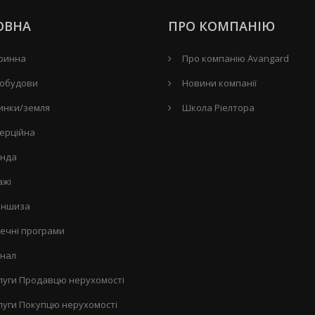
ОВНА
ПРО КОМПАНІЮ
ринна
Про компанію Avangard
обудови
Новини компанії
инки/земля
Школа Ріелтора
ерційна
нда
ажі
ншиза
течні програми
нал
луги Продавцю нерухомості
луги Покупцю нерухомості