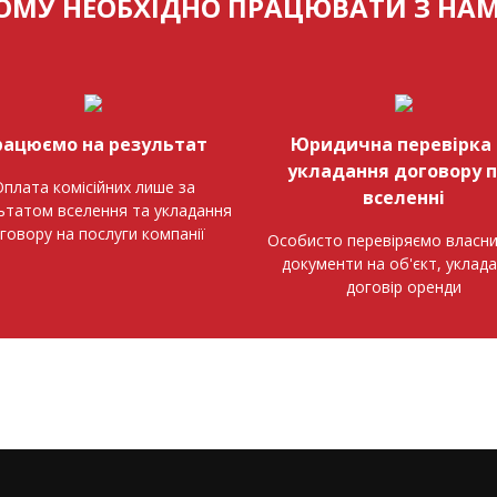
ОМУ НЕОБХІДНО ПРАЦЮВАТИ З НА
рацюємо на результат
Юридична перевірка 
укладання договору 
плата комісійних лише за
вселенні
ьтатом вселення та укладання
говору на послуги компанії
Особисто перевіряємо власни
документи на об'єкт, уклад
договір оренди