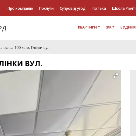
Про компанію
Послуги
Супровід угод
Іпотека
Школа Ріелт
КВАРТИРИ
ЖК
БУДИНК
 офіса 100 кв.м. Глінки вул.
ГЛІНКИ ВУЛ.