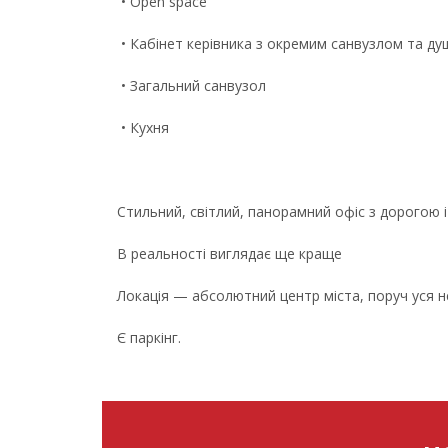
• Open space
• Кабінет керівника з окремим санвузлом та д
• Загальний санвузол
• Кухня
Стильний, світлий, панорамний офіс з дорогою
В реальності виглядає ще краще
Локація — абсолютний центр міста, поруч уся н
Є паркінг.