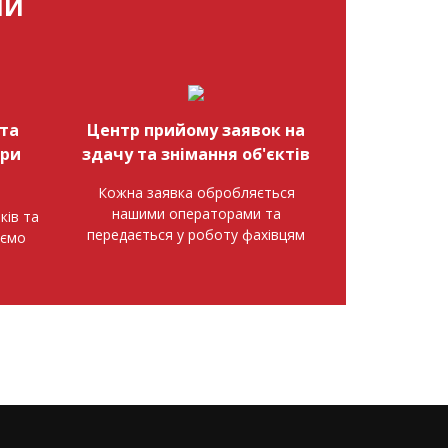
МИ
та
Центр прийому заявок на
при
здачу та знімання об'єктів
Кожна заявка обробляється
нашими операторами та
ків та
передається у роботу фахівцям
аємо