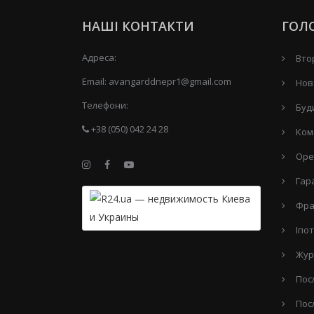
НАШІ КОНТАКТИ
ГОЛ
Адреса:
Вто
Email:
avangarddnepr1@gmail.com
Нов
Телефони:
Буд
+38 (050) 042 24 28
Ком
Оре
Гар
Фра
Іпо
Жур
Пос
Пос