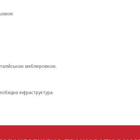
ушовою
 італійською меблюровкою.
еобхідна інфраструктура.