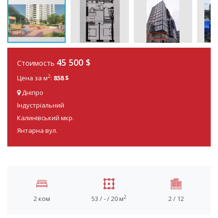
45 500
$
Стоимость
2
Цена за м
:
858 $
Дніпро
Індустріальний
Калинівський мкр.
Янтарна вул.
2
2 ком
53 / - / 20 м
2 / 12