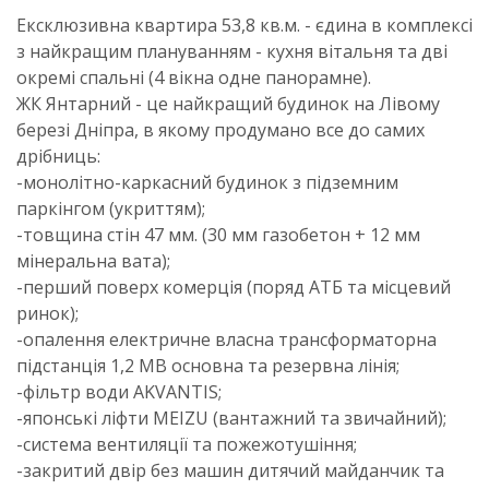
Ексклюзивна квартира 53,8 кв.м. - єдина в комплексі
з найкращим плануванням - кухня вітальня та дві
окремі спальні (4 вікна одне панорамне).
ЖК Янтарний - це найкращий будинок на Лівому
березі Дніпра, в якому продумано все до самих
дрібниць:
-монолітно-каркасний будинок з підземним
паркінгом (укриттям);
-товщина стін 47 мм. (30 мм газобетон + 12 мм
мінеральна вата);
-перший поверх комерція (поряд АТБ та місцевий
ринок);
-опалення електричне власна трансформаторна
підстанція 1,2 МВ основна та резервна лінія;
-фільтр води AKVANTIS;
-японські ліфти MEIZU (вантажний та звичайний);
-система вентиляції та пожежотушіння;
-закритий двір без машин дитячий майданчик та