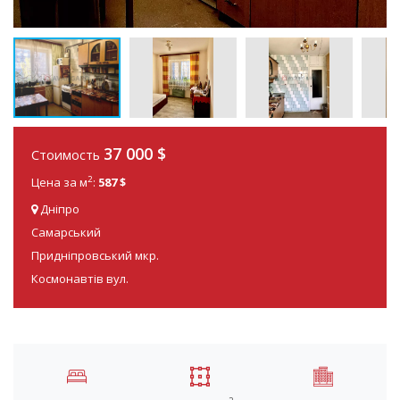
37 000
$
Стоимость
2
Цена за м
:
587 $
Дніпро
Самарський
Придніпровський мкр.
Космонавтів вул.