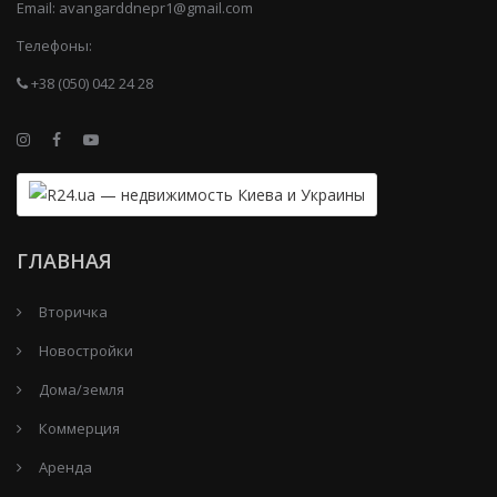
Email:
avangarddnepr1@gmail.com
Телефоны:
+38 (050) 042 24 28
ГЛАВНАЯ
Вторичка
Новостройки
Дома/земля
Коммерция
Аренда