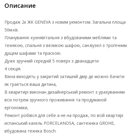
Описание
Продаж 2к ЖК GENEVA з новим ремонтом. Загальна площа
50м.кв.
Планування: кухнявітальня з вбудованими меблями та
технікою, спальня з великою шафою, сан.вузел з тропічним
дущем шафами та праскою.
Дуже зручний середній 5 поверх з дванадцяти
4 секція.
Вікна виходять у закритий затишній двір де можно бачити
як граеться ваша дитина,
В кваритирі виконан дизайнерський ремонт з урахуванням
всіх потрем зручного проживання та продуманой
ергономіки,
Ремонт робівся для себе а не на продаж, по всій квартирі
испанський кахель PORCELANOSA, сантехніка GROHE,
вбудована техніка Bosch.