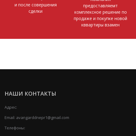
и после совершения
предоставляемт
сделки
комплексное решение по
продаже и покупке новой
кввартиры взамен
НАШИ КОНТАКТЫ
Адрес:
Email:
avangarddnepr1@gmail.com
Телефоны: