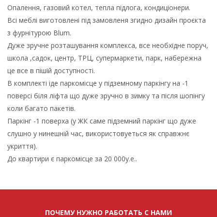
Опалення, газовий котел, тепла підлога, кондиціонери.
Всі меблі виготовлені під замовленя згидно дизайн проєкта
з фурнітурою Blum.
Дуже зручне розташування комплекса, все необхідне поруч,
школа ,садок, центр, ТРЦ, супермаркети, парк, набережна
це все в пішій доступності.
В комплекті іде паркомісце у підземному паркінгу на -1
поверсі біля ліфта що дуже зручно в зимку та після шопінгу
коли багато пакетів.
Паркінг -1 поверха (у ЖК саме підземний паркінг що дуже
слушно у нинешній час, використовуеться як справжнє
укриття).
До квартири є паркомісце за 20 000у.е..
ПОЧЕМУ НУЖНО РАБОТАТЬ С НАМИ