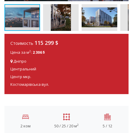
115 299
$
Стоимость
2
Цена за м
:
2 306 $
Дніпро
Центральний
Центр мкр.
Костомарівська вул.
2
2 ком
50 / 25 / 20 м
5 / 12