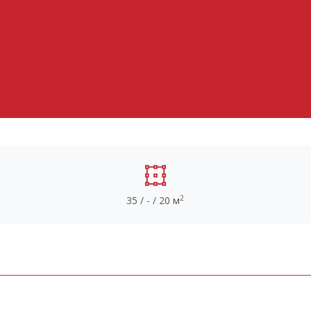
2
35 / - / 20 м