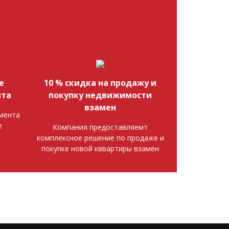
е
10 % скидка на продажу и
нта
покупку недвижимости
взамен
мента
е
Компания предоставляемт
комплексное решение по продаже и
покупке новой кввартиры взамен