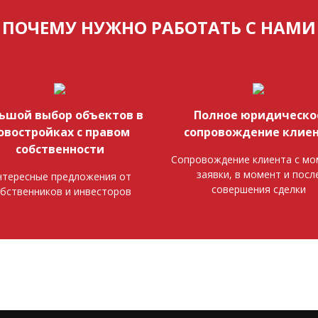
ПОЧЕМУ НУЖНО РАБОТАТЬ С НАМИ
ьшой выбор объектов в
Полное юридическо
овостройках с правом
сопровождение клие
собственности
Сопровождение клиента с мо
заявки, в момент и посл
тересные предложения от
совершения сделки
бственников и инвесторов