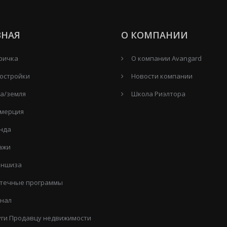
ВНАЯ
О КОМПАНИИ
ричка
О компании Avangard
остройки
Новости компании
а/земля
Школа Риэлтора
мерция
нда
ажи
ншиза
течные программы
нал
уги Продавцу недвижимости