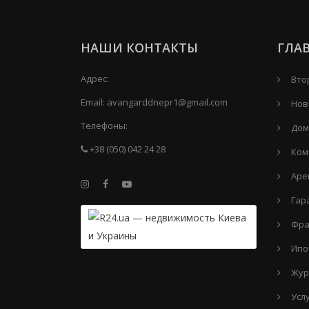
НАШИ КОНТАКТЫ
ГЛА
Адрес:
Вто
Email:
avangarddnepr1@gmail.com
Нов
Телефоны:
Дом
+38 (050) 042 24 28
Ком
Аре
Гар
Фра
Ипо
Жур
Усл