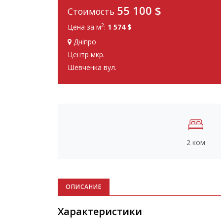
55 100
$
Стоимость
2
Цена за м
:
1 574 $
Дніпро
Центр мкр.
Шевченка вул.
2 ком
ОПИСАНИЕ
Характеристики