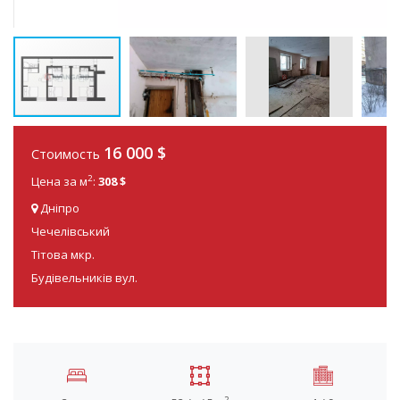
16 000
$
Стоимость
2
Цена за м
:
308 $
Дніпро
Чечелівський
Тітова мкр.
Будівельників вул.
2