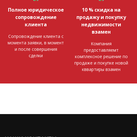
Полное юридическое
10 % скидка на
сопровождение
продажу и покупку
клиента
недвижимости
взамен
Сопровождение клиента с
момента заявки, в момент
Компания
и после совершения
предоставляемт
сделки
комплексное решение по
продаже и покупке новой
кввартиры взамен