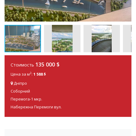
135 000
$
Стоимость
2
Цена за м
:
1 588 $
Дніпро
Соборний
Перемога-1 мкр.
Набережна Перемоги вул.