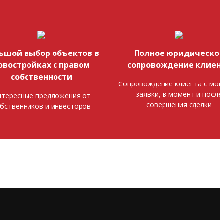
ьшой выбор объектов в
Полное юридическо
овостройках с правом
сопровождение клие
собственности
Сопровождение клиента с мо
заявки, в момент и посл
тересные предложения от
совершения сделки
бственников и инвесторов