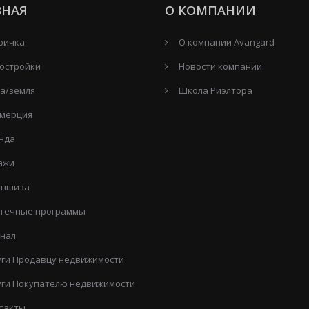
ВНАЯ
О КОМПАНИИ
ричка
О компании Avangard
остройки
Новости компании
а/земля
Школа Риэлтора
мерция
нда
ажи
ншиза
течные программы
нал
уги Продавцу недвижимости
уги Покупателю недвижимости
такты