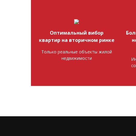
Оптимальный вибор
Бол
квартир на вторичном ринке
н
Только реальные объекты жилой
недвижимости
Ин
со