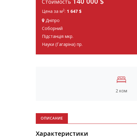
140 000
$
Стоимость
2
Цена за м
:
1 647 $
Дніпро
Соборний
Підстанція мкр.
Науки (Гагаріна) пр.
2 ком
ОПИСАНИЕ
Характеристики