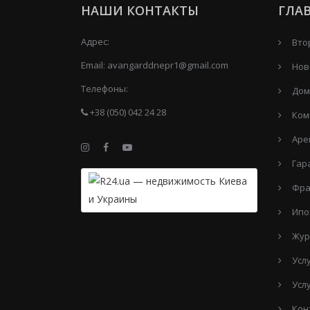
НАШИ КОНТАКТЫ
ГЛА
Адрес:
Вто
Email:
avangarddnepr1@gmail.com
Нов
Телефоны:
Дом
+38 (050) 042 24 28
Ком
Аре
Гар
Фра
Ипо
Жур
Усл
Усл
Кон