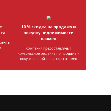
е
10 % скидка на продажу и
нта
покупку недвижимости
взамен
мента
е
Компания предоставляемт
комплексное решение по продаже и
покупке новой кввартиры взамен