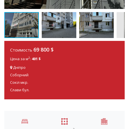
69 800
$
Стоимость
2
Цена за м
:
401 $
Дніпро
Соборний
Сокіл мкр.
Слави бул.