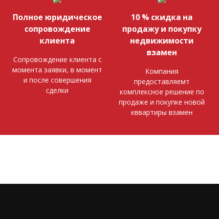
Полное юридическое
10 % скидка на
сопровождение
продажу и покупку
клиента
недвижимости
взамен
Сопровождение клиента с
момента заявки, в момент
Компания
и после совершения
предоставляемт
сделки
комплексное решение по
продаже и покупке новой
кввартиры взамен