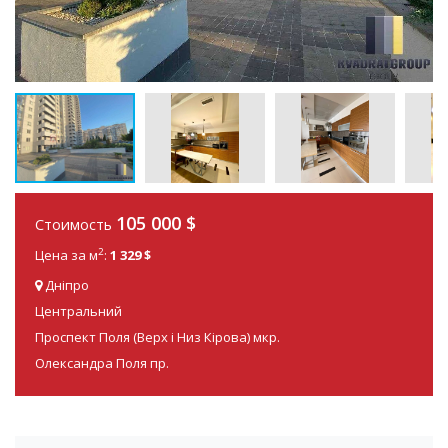
105 000
$
Стоимость
2
Цена за м
:
1 329 $
Дніпро
Центральний
Проспект Поля (Верх і Низ Кірова) мкр.
Олександра Поля пр.