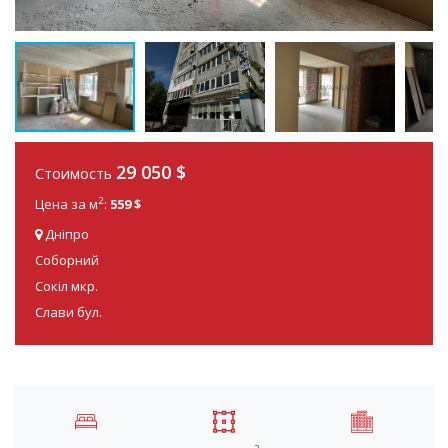
29 050
$
Стоимость
2
Цена за м
:
559 $
Дніпро
Соборний
Сокіл мкр.
Слави бул.