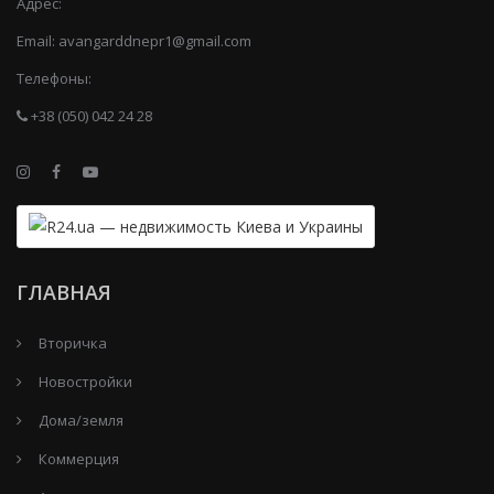
Адрес:
Email:
avangarddnepr1@gmail.com
Телефоны:
+38 (050) 042 24 28
ГЛАВНАЯ
Вторичка
Новостройки
Дома/земля
Коммерция