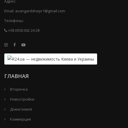
Адрес:
Email:
avangarddnepr1@gmail.com
Телефоны:
+38 (050) 042 24 28
ГЛАВНАЯ
Вторичка
Новостройки
Дома/земля
Коммерция