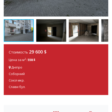
29 600
$
Стоимость
2
Цена за м
:
558 $
Дніпро
Соборний
Сокіл мкр.
Слави бул.