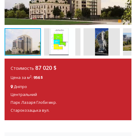
87 020
$
Стоимость
2
Цена за м
:
956 $
Дніпро
Центральний
Парк Лазаря Глоби мкр.
Старокозацька вул.