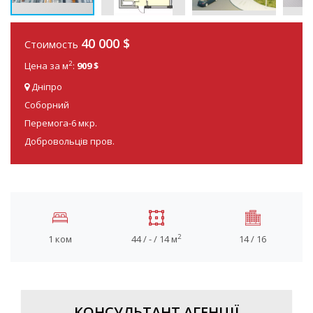
40 000
$
Стоимость
2
Цена за м
:
909 $
Дніпро
Соборний
Перемога-6 мкр.
Добровольців пров.
2
1 ком
44 / - / 14 м
14 / 16
КОНСУЛЬТАНТ АГЕНЦІЇ