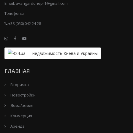
Email:
avangarddnepr1@gmail.com
Телефоны:
+38 (050) 042 24 28
ГЛАВНАЯ
Вторичка
Новостройки
Дома/земля
Коммерция
Аренда