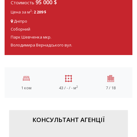
95 000
$
Стоимость
2
Цена за м
:
2 209 $
Дніпро
Соборний
Парк Шевченка мкр.
Володимира Вернадського вул.
2
1 ком
43 / - / - м
7 / 18
КОНСУЛЬТАНТ АГЕНЦІЇ