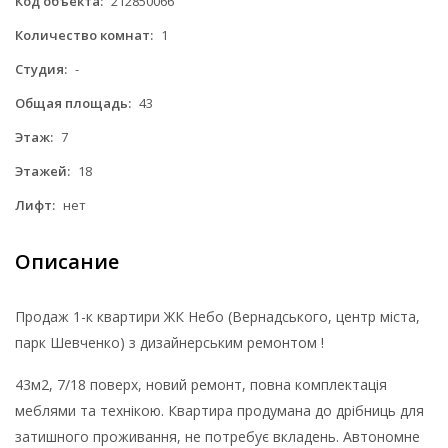
Код объекта:
212850066
Количество комнат:
1
Студия:
-
Общая площадь:
43
Этаж:
7
Этажей:
18
Лифт:
нет
Описание
Продаж 1-к квартири ЖК Небо (Вернадського, центр міста,
парк Шевченко) з дизайнерським ремонтом !
43м2, 7/18 поверх, новий ремонт, повна комплектація
меблями та технікою. Квартира продумана до дрібниць для
затишного проживання, не потребує вкладень. Автономне