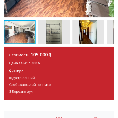
105 000
$
Стоимость
2
Цена за м
:
1 050 $
Дніпро
Індустріальний
Слобожанський пр-т мкр.
8 Березня вул.