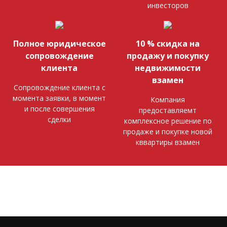
инвесторов
Полное юридическое
10 % скидка на
сопровождение
продажу и покупку
клиента
недвижимости
взамен
Сопровождение клиента с
момента заявки, в момент
Компания
и после совершения
предоставляемт
сделки
комплексное решение по
продаже и покупке новой
кввартиры взамен