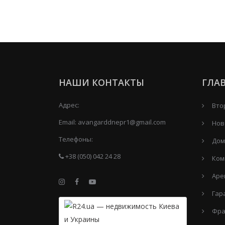
НАШИ КОНТАКТЫ
ГЛА
Адрес:
Вто
Email:
avangarddnepr1@gmail.com
Нов
Телефоны:
Дом
+38 (050) 042 24 28
Ком
Аре
Гар
Фра