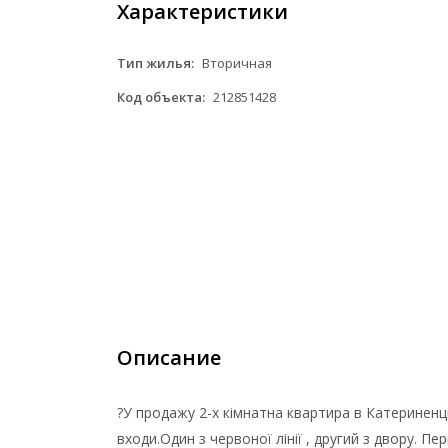
Характеристики
Тип жилья:
Вторичная
Код объекта:
212851428
Описание
?У продажу 2-х кімнатна квартира в Катериненці
входи.Один з червоної лінії , другий з двору. Пе