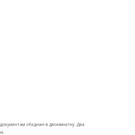
о документам обєднані в двокімнатну. Два
ні.