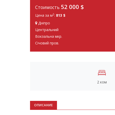
52 000
$
Стоимость
2
Цена за м
:
813 $
Дніпро
Центральний
Вокзальна мкр.
Січовий пров.
2 ком
ОПИСАНИЕ