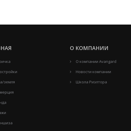
ВНАЯ
О КОМПАНИИ
ричка
О компании Avangard
остройки
Новости компании
а/земля
Школа Риэлтора
мерция
нда
ажи
ншиза