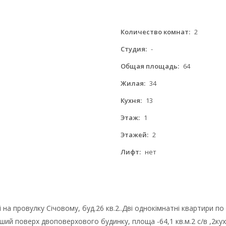
Количество комнат:
2
Студия:
-
Общая площадь:
64
Жилая:
34
Кухня:
13
Этаж:
1
Этажей:
2
Лифт:
нет
 на провулку Січовому, буд.26 кв.2..Дві однокімнатні квартири п
рший поверх двоповерхового будинку, площа -64,1 кв.м.2 с/в ,2кух