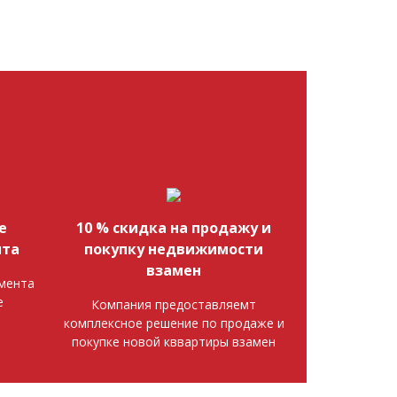
е
10 % скидка на продажу и
нта
покупку недвижимости
взамен
мента
е
Компания предоставляемт
комплексное решение по продаже и
покупке новой кввартиры взамен