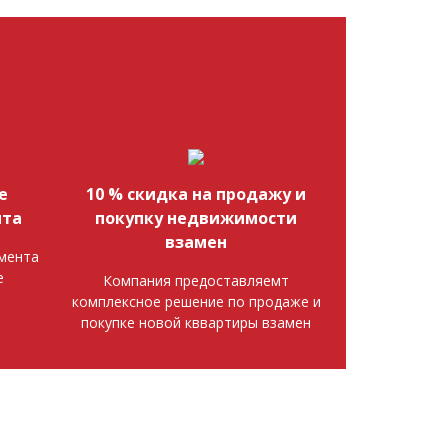
е
10 % скидка на продажу и
нта
покупку недвижимости
взамен
мента
е
Компания предоставляемт
комплексное решение по продаже и
покупке новой кввартиры взамен