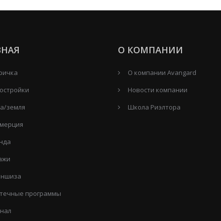
ВНАЯ
О КОМПАНИИ
ричка
О компании Avangard
остройки
Новости компании
а/земля
Школа Риэлтора
мерция
нда
ажи
ншиза
течные программы
нал