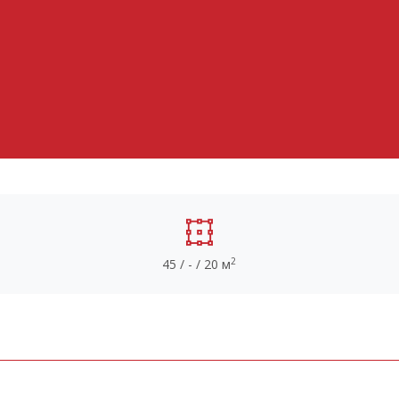
2
45 / - / 20 м