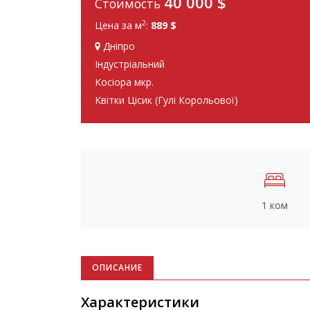
40 000
$
Стоимость
2
Цена за м
:
889 $
Дніпро
Індустріальний
Косіора мкр.
Квітки Цісик (Гулі Корольової)
1 ком
ОПИСАНИЕ
Характеристики