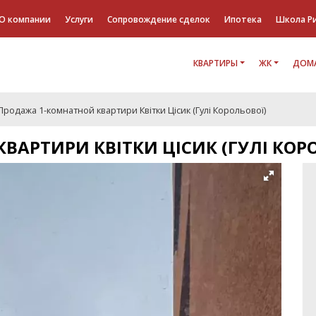
О компании
Услуги
Сопровождение сделок
Ипотека
Школа Р
КВАРТИРЫ
ЖК
ДОМА
Продажа 1-комнатной квартири Квітки Цісик (Гулі Корольової)
АРТИРИ КВІТКИ ЦІСИК (ГУЛІ КОР