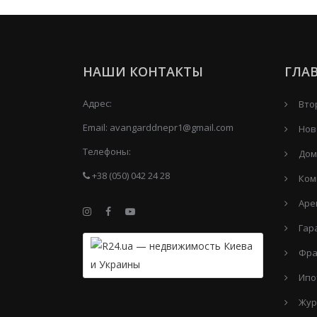
НАШИ КОНТАКТЫ
ГЛА
Адрес:
Вто
Email:
avangarddnepr1@gmail.com
Нов
Телефоны:
Дом
+38 (050) 042 24 28
Ком
Аре
Гар
Фра
Ипо
Жур