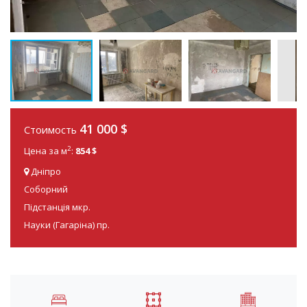
41 000
$
Стоимость
2
Цена за м
:
854 $
Дніпро
Соборний
Підстанція мкр.
Науки (Гагаріна) пр.