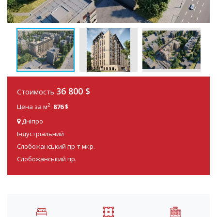
36 800
$
Стоимость
2
Цена за м
:
876 $
Дніпро
Індустріальний
Слобожанський пр-т мкр.
Слобожанський пр.