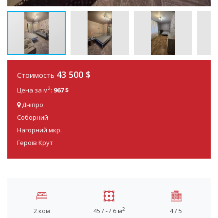
43 500
$
Стоимость
2
Цена за м
:
967 $
Дніпро
Соборний
Нагорний мкр.
Героїв Крут
2
2 ком
45 / - / 6 м
4 / 5