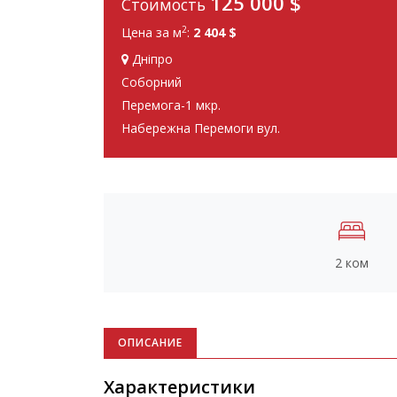
125 000
$
Стоимость
2
Цена за м
:
2 404 $
Дніпро
Соборний
Перемога-1 мкр.
Набережна Перемоги вул.
2 ком
ОПИСАНИЕ
Характеристики