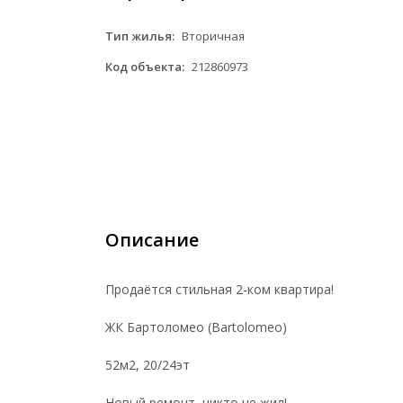
Тип жилья:
Вторичная
Код объекта:
212860973
Описание
Продаётся стильная 2-ком квартира!
ЖК Бартоломео (Bartolomeo)
52м2, 20/24эт
Новый ремонт, никто не жил!