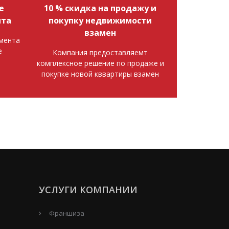
е
10 % скидка на продажу и
нта
покупку недвижимости
взамен
мента
е
Компания предоставляемт
комплексное решение по продаже и
покупке новой кввартиры взамен
УСЛУГИ КОМПАНИИ
Франшиза